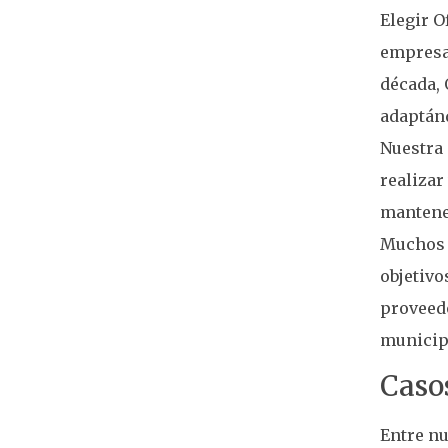
Elegir O
empresa 
década, 
adaptánd
Nuestra 
realizar
mantenem
Muchos 
objetivo
proveedo
municipi
Casos
Entre nu