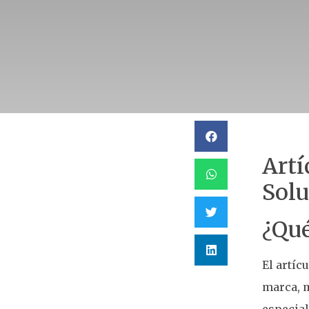
Artí
Solu
¿Qué
El artíc
marca, m
especial