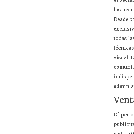
las nece
Desde bo
exclusiv
todas la
técnicas
visual. 
comunita
indispen
administ
Venta
Ofiper o
publicit
cada art