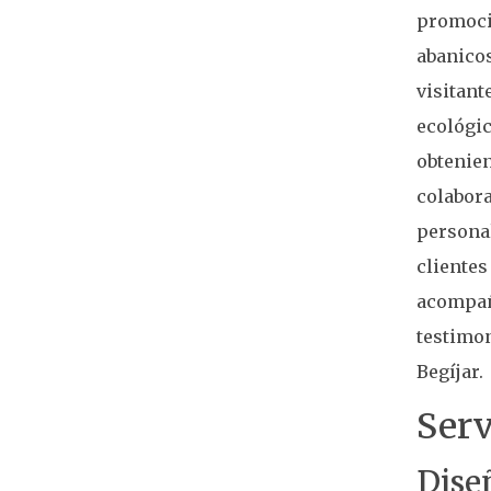
promoció
abanicos
visitant
ecológic
obtenien
colabora
personal
clientes
acompaña
testimon
Begíjar.
Ser
Dise