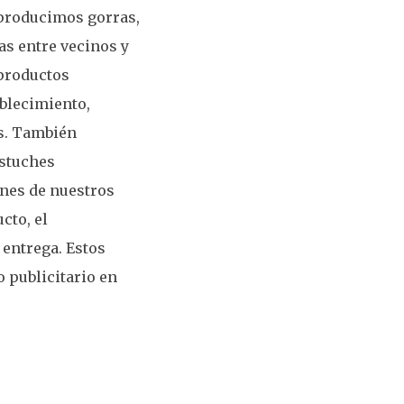
 producimos gorras,
as entre vecinos y
 productos
ablecimiento,
es. También
estuches
ones de nuestros
cto, el
 entrega. Estos
 publicitario en