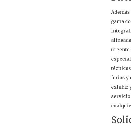
Además d
gama co
integral
alineada
urgente 
especia
técnicas
ferias y
exhibir 
servicio
cualquie
Soli