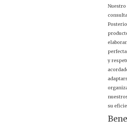
Nuestro 
consulta
Posteri
producto
elaboran
perfecta
y respet
acordado
adaptars
organiza
nuestros
su efici
Benef