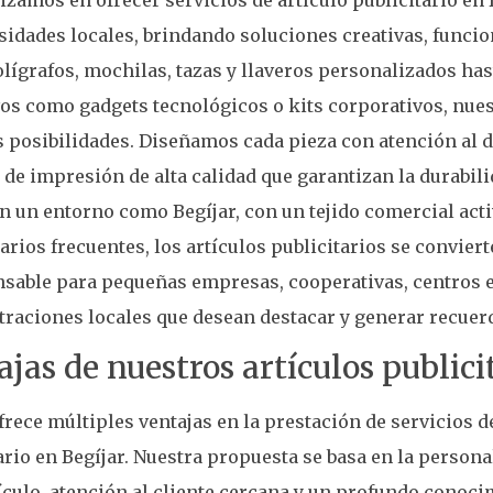
sidades locales, brindando soluciones creativas, funcion
lígrafos, mochilas, tazas y llaveros personalizados ha
os como gadgets tecnológicos o kits corporativos, nues
s posibilidades. Diseñamos cada pieza con atención al d
 de impresión de alta calidad que garantizan la durabili
En un entorno como Begíjar, con un tejido comercial act
rios frecuentes, los artículos publicitarios se convier
sable para pequeñas empresas, cooperativas, centros e
raciones locales que desean destacar y generar recuerd
jas de nuestros artículos publici
frece múltiples ventajas en la prestación de servicios d
ario en Begíjar. Nuestra propuesta se basa en la persona
ículo, atención al cliente cercana y un profundo conoci