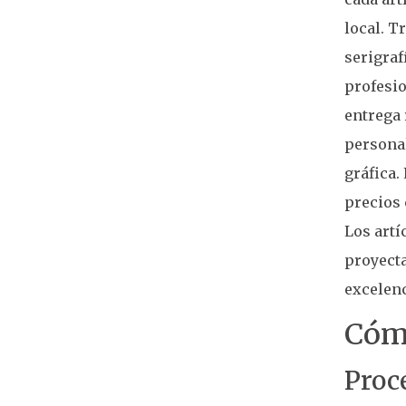
local. 
serigraf
profesio
entrega 
personal
gráfica.
precios 
Los artí
proyecta
excelenc
Cómo
Proc