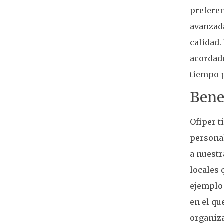
preferen
avanzada
calidad.
acordado
tiempo 
Bene
Ofiper t
personal
a nuestr
locales 
ejemplo 
en el qu
organiza