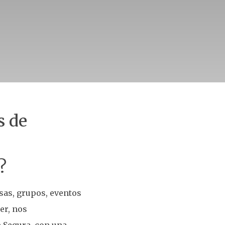
s de
?
sas, grupos, eventos
er, nos
 Segura, con una