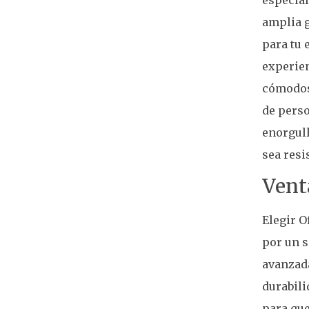
amplia g
para tu 
experien
cómodos 
de perso
enorgull
sea resi
Vent
Elegir O
por un s
avanzada
durabili
para que