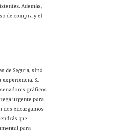
istentes. Además,
eso de compra y el
s de Segura, sino
 experiencia. Si
iseñadores gráficos
trega urgente para
ién nos encargamos
 tendrás que
damental para