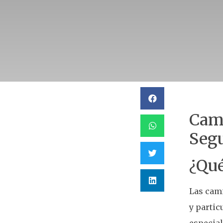
Cami
Segu
¿Qué
Las cami
y partic
especial