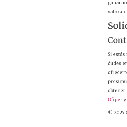
ganarnos
valoran 
Soli
Cont
Si estás
dudes e
ofrecert
presupue
obtener 
Ofiper
y
© 2025 O