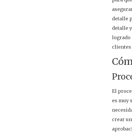
aseguram
detalle 
detalle 
logrado 
clientes
Cómo
Proc
El proce
es muy s
necesida
crear un
aprobaci