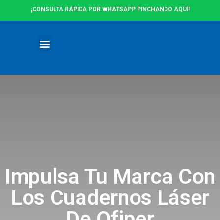
¡CONSULTA RÁPIDA POR WHATSAPP PINCHANDO AQUÍ!
Ofertas y Promociones
Impulsa Tu Marca Con
Los Cuadernos Láser
De Ofiper