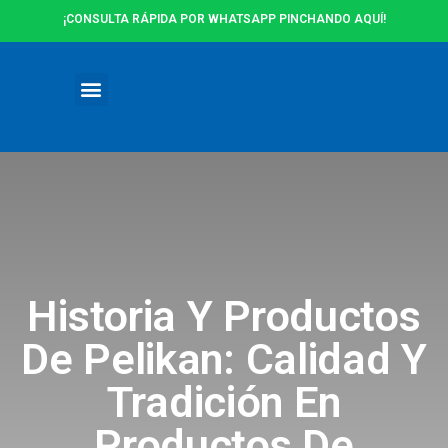
¡CONSULTA RÁPIDA POR WHATSAPP PINCHANDO AQUÍ!
Ofertas y Promociones
Historia Y Productos
De Pelikan: Calidad Y
Tradición En
Productos De