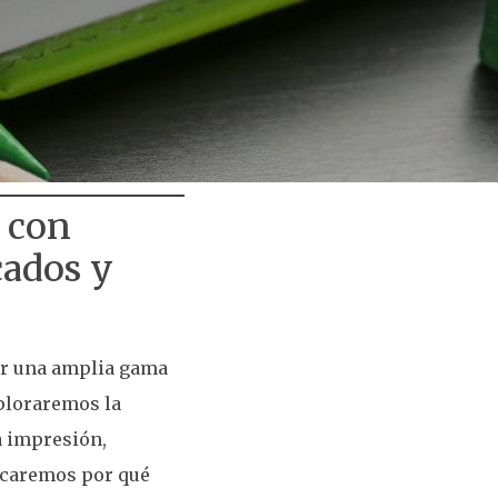
 con
cados y
cer una amplia gama
xploraremos la
a impresión,
icaremos por qué