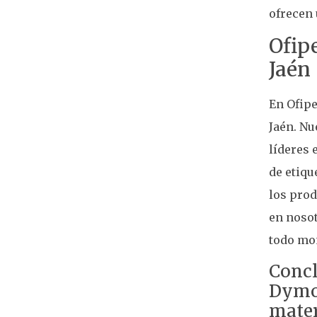
ofrecen 
Ofip
Jaén
En Ofipe
Jaén. Nu
líderes 
de etiqu
los prod
en nosot
todo mo
Concl
Dymo 
mater