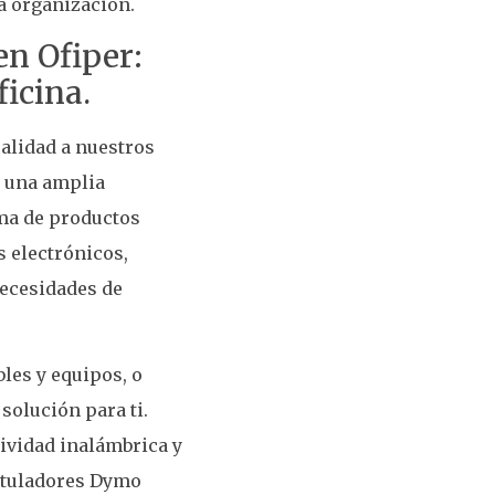
la organización.
n Ofiper:
ficina.
alidad a nuestros
r una amplia
ama de productos
s electrónicos,
necesidades de
bles y equipos, o
solución para ti.
tividad inalámbrica y
rotuladores Dymo