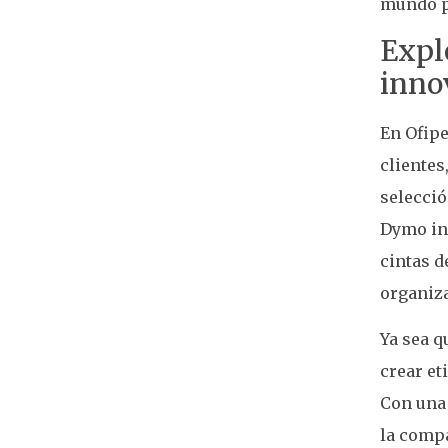
mundo po
Expl
innov
En Ofipe
clientes
selecció
Dymo inc
cintas d
organiz
Ya sea q
crear et
Con una 
la compa