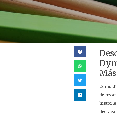
Desc
Dymo
Más
Como dis
de produ
historia
destaca