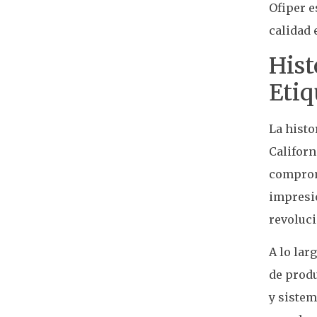
Ofiper e
calidad 
Hist
Etiq
La histo
Californ
compromi
impresió
revoluc
A lo lar
de produ
y sistem