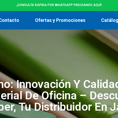
¡CONSULTA RÁPIDA POR WHATSAPP PINCHANDO AQUÍ!
Contacto
Ofertas y Promociones
Catálo
o: Innovación Y Calida
erial De Oficina – Desc
per, Tu Distribuidor En 