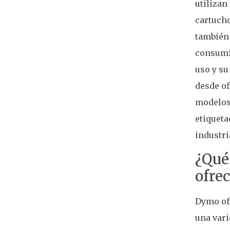
utilizan
cartucho
también 
consumi
uso y su
desde of
modelos 
etiquet
industri
¿Qué 
ofre
Dymo ofr
una vari