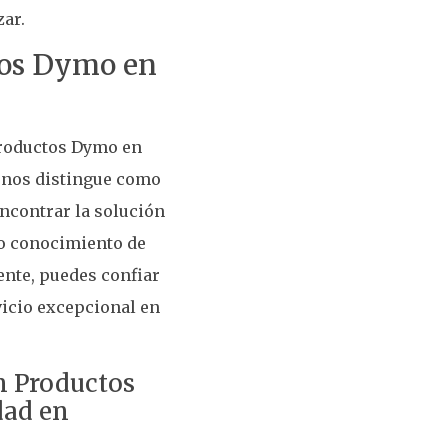
zar.
tos Dymo en
 productos Dymo en
e nos distingue como
encontrar la solución
io conocimiento de
ente, puedes confiar
vicio excepcional en
n Productos
dad en