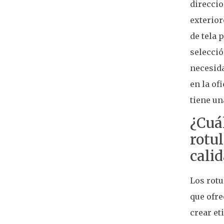
direccio
exterior
de tela 
selecció
necesida
en la of
tiene un
¿Cuál
rotu
calid
Los rotu
que ofre
crear et