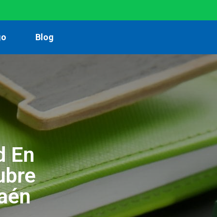
go
Blog
d En
ubre
Jaén