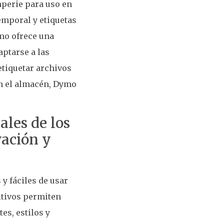
emperie para uso en
emporal y etiquetas
ymo ofrece una
aptarse a las
etiquetar archivos
en el almacén, Dymo
ales de los
vación y
y fáciles de usar
sitivos permiten
es, estilos y