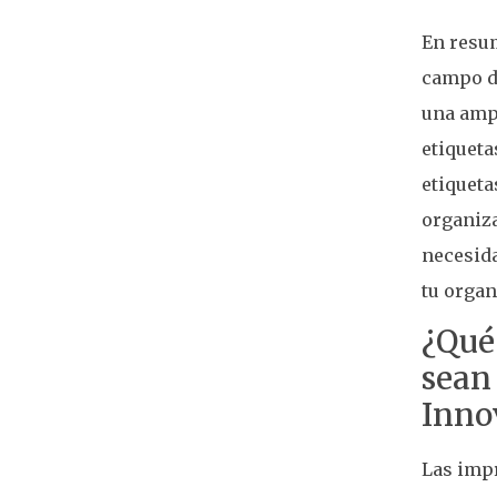
En resum
campo de
una amp
etiqueta
etiqueta
organiza
necesid
tu organ
¿Qué
sean
Inno
Las impr