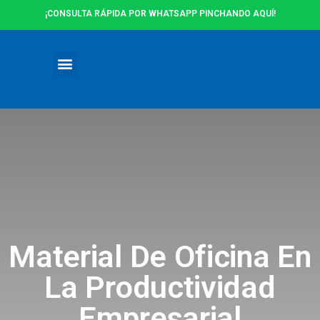
¡CONSULTA RÁPIDA POR WHATSAPP PINCHANDO AQUÍ!
Ofertas y Promociones
Material De Oficina En
La Productividad
Empresarial