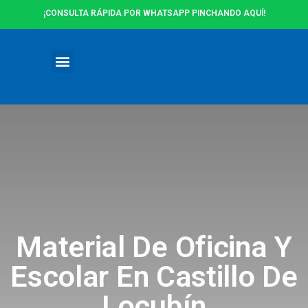
¡CONSULTA RÁPIDA POR WHATSAPP PINCHANDO AQUÍ!
Ofertas y Promociones
Material De Oficina Y
Escolar En Castillo De
Locubín