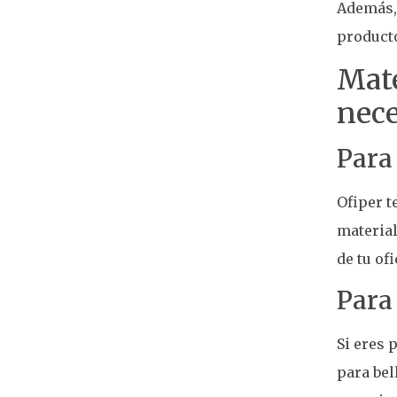
Además, 
producto
Mate
nece
Para
Ofiper t
material
de tu of
Para
Si eres 
para bel