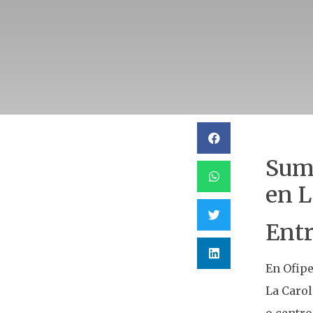
Sumi
en L
Entr
En Ofipe
La Carol
o centro