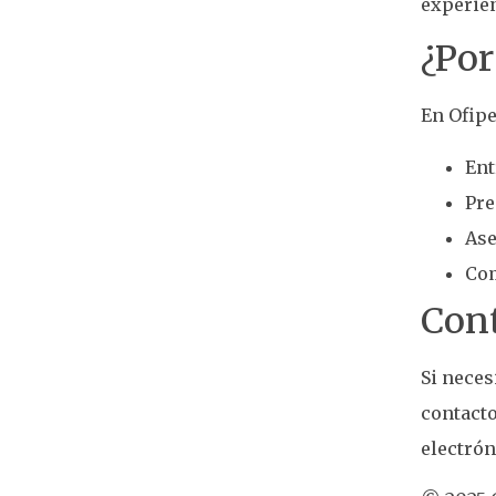
experien
¿Por
En Ofipe
Ent
Pre
Ase
Com
Cont
Si neces
contact
electrón