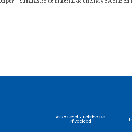
fiper – Suministro de material de oficina y escolar en 
Aviso Legal Y Política De
P
Privacidad