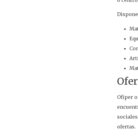
Dispone
Mat
Equ
Com
Art
Mat
Ofer
Ofiper o
encuentr
sociale
ofertas.