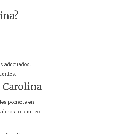
lina?
ás adecuados.
ientes.
 Carolina
des ponerte en
víanos un correo