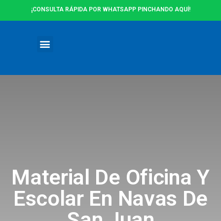
¡CONSULTA RÁPIDA POR WHATSAPP PINCHANDO AQUÍ!
Ofertas y Promociones
Material De Oficina Y
Escolar En Navas De
San Juan