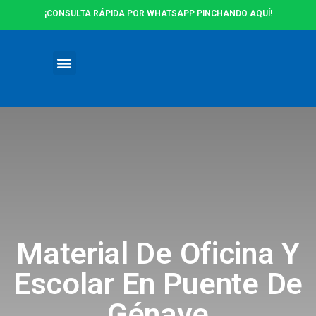
¡CONSULTA RÁPIDA POR WHATSAPP PINCHANDO AQUÍ!
Ofertas y Promociones
Material De Oficina Y
Escolar En Puente De
Génave