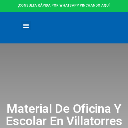
¡CONSULTA RÁPIDA POR WHATSAPP PINCHANDO AQUÍ!
Ofertas y Promociones
Material De Oficina Y
Escolar En Villatorres