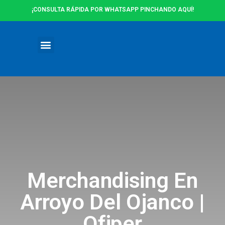
¡CONSULTA RÁPIDA POR WHATSAPP PINCHANDO AQUÍ!
Ofertas y Promociones
Merchandising En
Arroyo Del Ojanco |
Ofiper