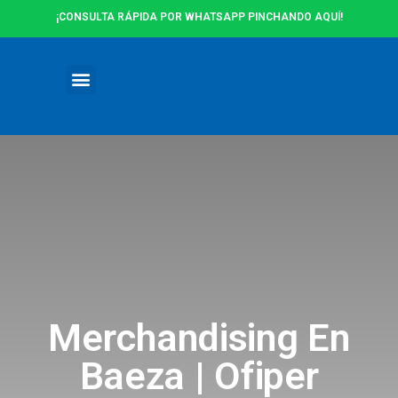
¡CONSULTA RÁPIDA POR WHATSAPP PINCHANDO AQUÍ!
Ofertas y Promociones
Merchandising En
Baeza | Ofiper