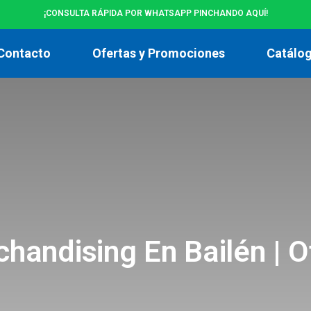
¡CONSULTA RÁPIDA POR WHATSAPP PINCHANDO AQUÍ!
Contacto
Ofertas y Promociones
Catálo
handising En Bailén | O