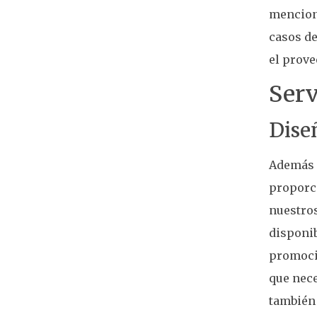
mencion
casos de
el prove
Ser
Dise
Además 
proporc
nuestros
disponib
promoci
que nece
también 