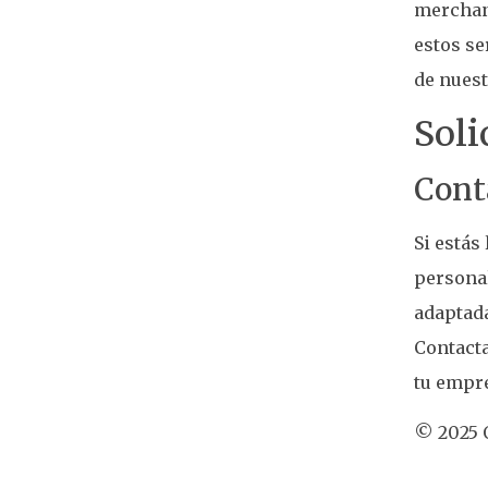
merchand
estos se
de nuest
Soli
Cont
Si estás
personal
adaptada
Contacta
tu empr
© 2025 O