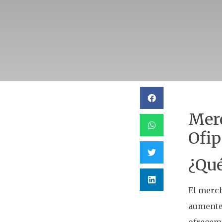
Merc
Ofip
¿Qué
El merch
aumenten
ofrecem