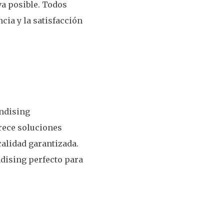
va posible. Todos
cia y la satisfacción
andising
frece soluciones
calidad garantizada.
dising perfecto para