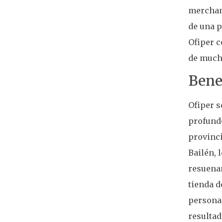
merchand
de una 
Ofiper c
de much
Benef
Ofiper s
profundo
provinci
Bailén, 
resuenan
tienda d
personal
resultad