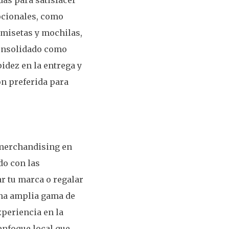
ocionales, como
amisetas y mochilas,
consolidado como
pidez en la entrega y
ón preferida para
e merchandising en
do con las
r tu marca o regalar
una amplia gama de
periencia en la
enfoque local que