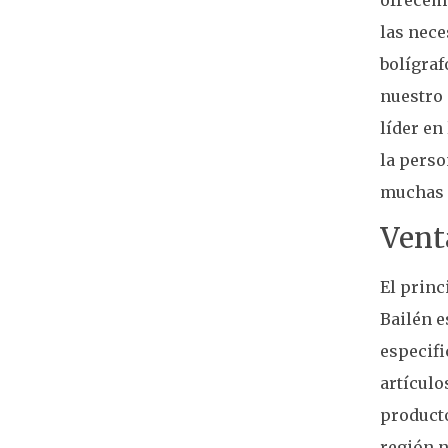
las nece
bolígraf
nuestro 
líder en
la perso
muchas 
Vent
El princ
Bailén e
especifi
artículo
producto
región n