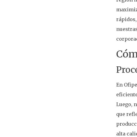
maximiz
rápidos,
nuestra
corpora
Cóm
Proc
En Ofipe
eficient
Luego, n
que refl
producci
alta cal