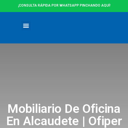
¡CONSULTA RÁPIDA POR WHATSAPP PINCHANDO AQUÍ!
Ofertas y Promociones
Mobiliario De Oficina
En Alcaudete | Ofiper