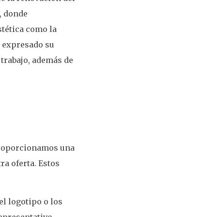
, donde
tética como la
n expresado su
l trabajo, además de
 proporcionamos una
a oferta. Estos
l logotipo o los
epresentativo.