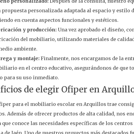
eño personalizado:
Después de la consulta, nuestro eq
 propuesta personalizada adaptada al espacio y estilo d
iendo en cuenta aspectos funcionales y estéticos.
ricación y producción:
Una vez aprobado el diseño, c
ricación del mobiliario, utilizando materiales de calid
medio ambiente.
rega y montaje:
Finalmente, nos encargamos de la entr
iliario en el centro educativo, asegurándonos de que to
to para su uso inmediato.
icios de elegir Ofiper en Arquill
fiper para el mobiliario escolar en Arquillos trae con
os. Además de ofrecer productos de alta calidad, nos en
que conoce las necesidades específicas de los centros 
a de Jaén. Uno de nuestros proyectos más destacados fu