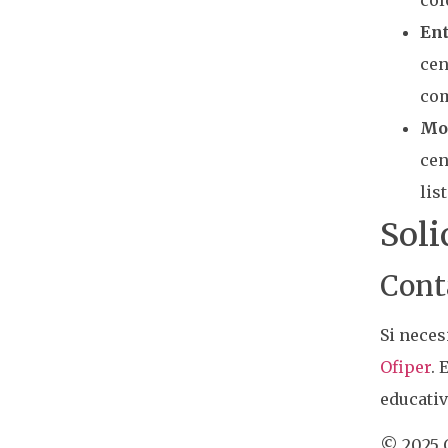
Ent
cen
com
Mon
cen
lis
Soli
Cont
Si neces
Ofiper
. 
educativ
© 2025 O