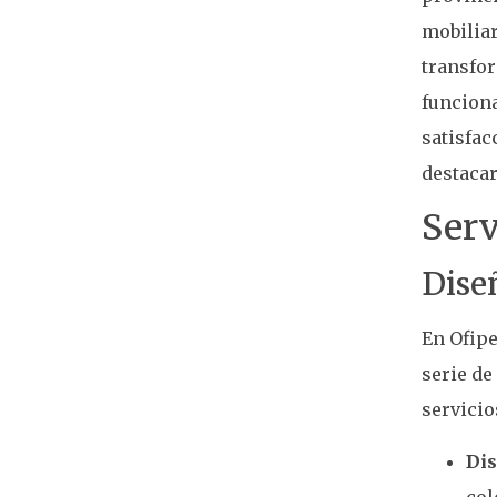
mobiliar
transfo
funciona
satisfac
destacar
Ser
Dise
En Ofipe
serie de
servicio
Dis
col