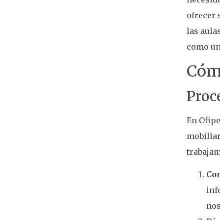
ofrecer 
las aula
como un 
Cómo
Proc
En Ofipe
mobiliar
trabaja
Con
inf
nos