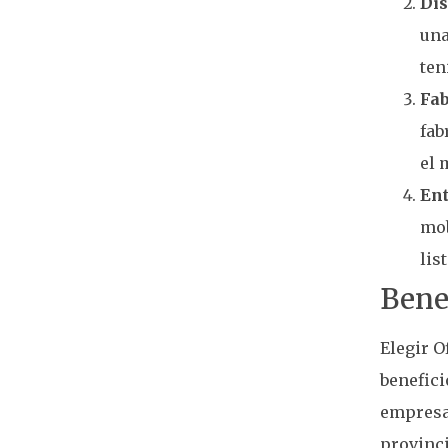
Dis
una
ten
Fab
fab
el 
Ent
mob
lis
Benef
Elegir O
benefici
empresa 
provinci