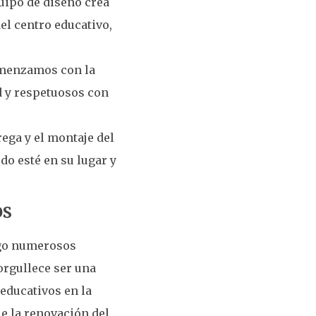
uipo de diseño crea
el centro educativo,
omenzamos con la
ad y respetuosos con
ega y el montaje del
do esté en su lugar y
os
sigo numerosos
orgullece ser una
educativos en la
e la renovación del