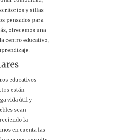
critorios y sillas
dos pensados para
más, ofrecemos una
a centro educativo,
aprendizaje.
lares
tros educativos
ctos están
a vida útil y
ebles sean
reciendo la
emos en cuenta las
 lo que nos permite