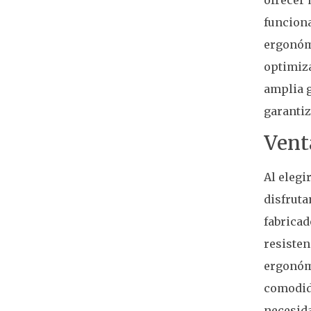
funciona
ergonóm
optimiza
amplia g
garantiz
Vent
Al elegi
disfruta
fabricad
resiste
ergonóm
comodida
necesida