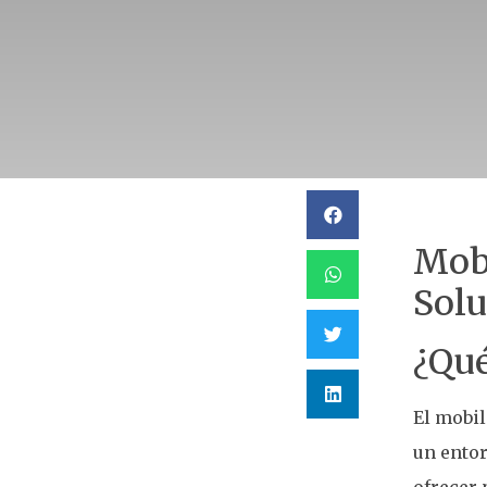
Mobi
Solu
¿Qué
El mobil
un entor
ofrecer 