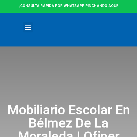
¡CONSULTA RÁPIDA POR WHATSAPP PINCHANDO AQUÍ!
Ofertas y Promociones
Mobiliario Escolar En
Bélmez De La
Moraleda | Ofiper