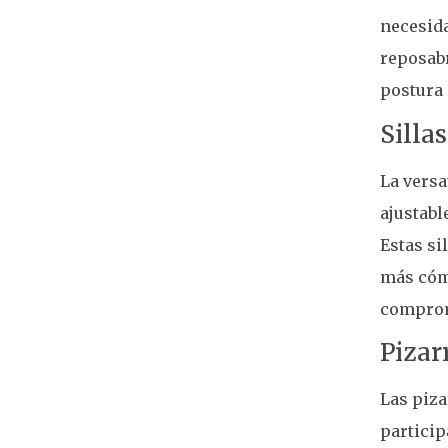
necesida
reposabr
postura 
Silla
La versa
ajustabl
Estas si
más cómo
comprome
Pizar
Las piza
particip