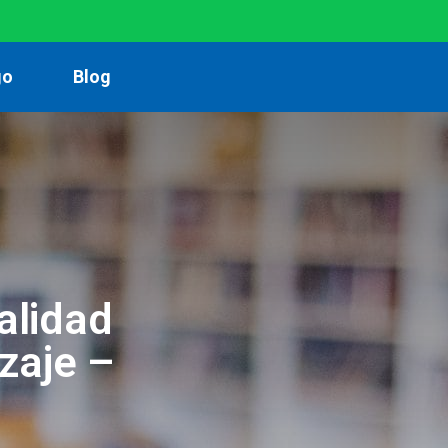
go
Blog
alidad
zaje –