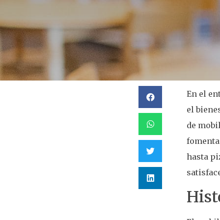
En el en
el biene
de mobil
fomenta
hasta pi
satisfac
Hist