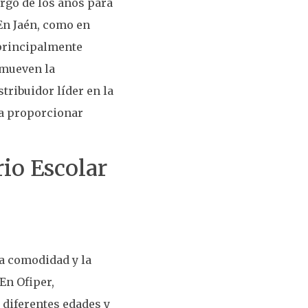
argo de los años para
En Jaén, como en
 principalmente
omueven la
tribuidor líder en la
 a proporcionar
io Escolar
a comodidad y la
En Ofiper,
 diferentes edades y