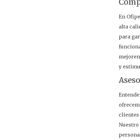
Compr
En Ofipe
alta cal
para gar
funciona
mejoren 
y estimu
Aseso
Entendem
ofrecemo
clientes
Nuestro
personal