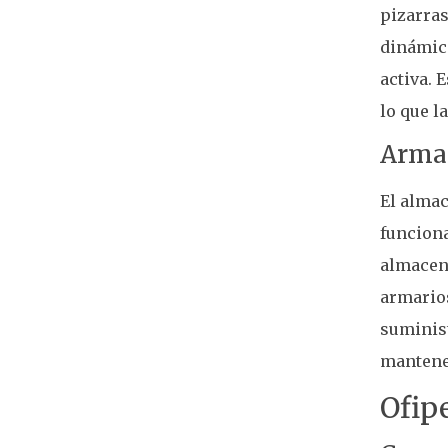
pizarras
dinámica
activa. 
lo que l
Arma
El alma
funciona
almacen
armarios
suminist
mantene
Ofipe