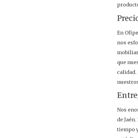
producto
Preci
En Ofipe
nos esfo
mobiliar
que nues
calidad.
nuestros
Entre
Nos enor
de Jaén.
tiempo y