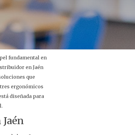
apel fundamental en
istribuidor en Jaén
 soluciones que
itres ergonómicos
está diseñada para
l.
n Jaén