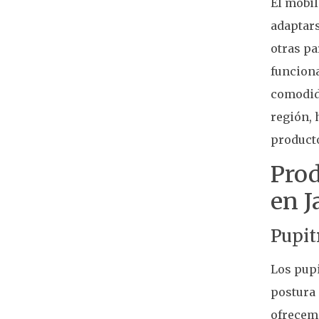
El mobil
adaptars
otras pa
funcion
comodida
región, 
producto
Prod
en J
Pupit
Los pup
postura 
ofrecemo