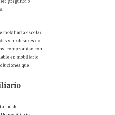
ier pregunta o
s.
 mobiliario escolar
ntes y profesores en
ctos, compromiso con
iable en mobiliario
soluciones que
liario
ntorno de
 Un mobiliario