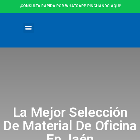
¡CONSULTA RÁPIDA POR WHATSAPP PINCHANDO AQUÍ!
Ofertas y Promociones
La Mejor Selección
De Material De Oficina
En Jaén